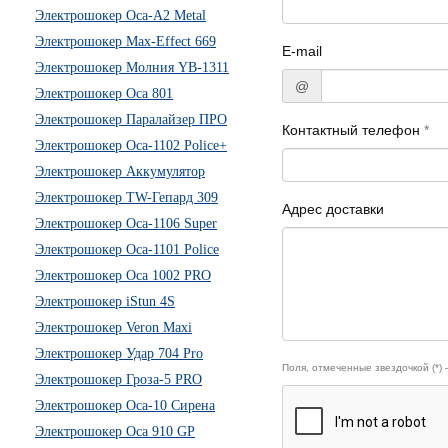
Электрошокер Оса-А2 Metal
Электрошокер Max-Effect 669
E-mail
Электрошокер Молния YB-1311
@
Электрошокер Оса 801
Электрошокер Паралайзер ПРО
Контактный телефон
*
Электрошокер Оса-1102 Police+
Электрошокер Аккумулятор
Электрошокер TW-Гепард 309
Адрес доставки
Электрошокер Оса-1106 Super
Электрошокер Оса-1101 Police
Электрошокер Оса 1002 PRO
Электрошокер iStun 4S
Электрошокер Veron Maxi
Электрошокер Удар 704 Pro
Поля, отмеченные звездочкой (*)
Электрошокер Гроза-5 PRO
Электрошокер Оса-10 Сирена
Электрошокер Оса 910 GP