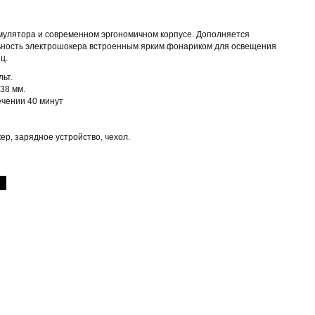
мулятора и современном эргономичном корпусе. Дополняется
ность электрошокера встроенным ярким фонариком для освещения
ц.
ьт.
38 мм.
ечении 40 минут
ер, зарядное устройство, чехол.
.