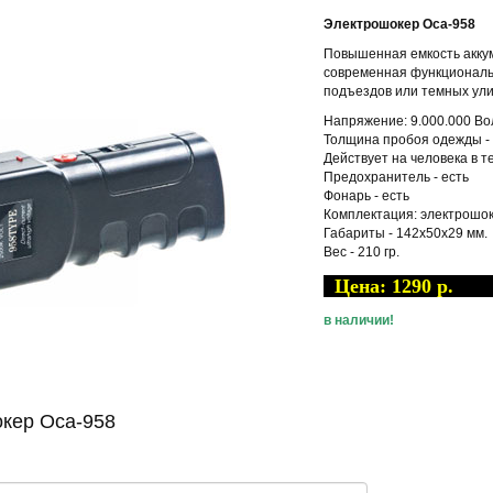
Электрошокер Оса-958
Повышенная емкость акку
современная функциональ
подъездов или темных ули
Напряжение: 9.000.000 Вол
Толщина пробоя одежды - 
Действует на человека в т
Предохранитель - есть
Фонарь - есть
Комплектация: электрошок
Габариты - 142х50х29 мм.
Вес - 210 гр.
Цена: 1290 р
в наличии!
окер Оса-958