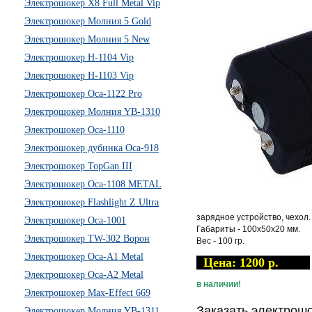
Электрошокер X8 Full Metal Vip
Электрошокер Молния 5 Gold
Электрошокер Молния 5 New
Электрошокер H-1104 Vip
Электрошокер H-1103 Vip
Электрошокер Оса-1122 Pro
Электрошокер Молния YB-1310
Электрошокер Оса-1110
Электрошокер дубинка Оса-918
Электрошокер TopGan III
Электрошокер Оса-1108 METAL
Электрошокер Flashlight Z Ultra
зарядное устройство, чехол.
Электрошокер Оса-1001
Габариты - 100х50х20 мм.
Электрошокер TW-302 Ворон
Вес - 100 гр.
Электрошокер Оса-А1 Metal
Цена: 1200 р.
Электрошокер Оса-А2 Metal
в наличии!
Электрошокер Max-Effect 669
Заказать электрош
Электрошокер Молния YB-1311