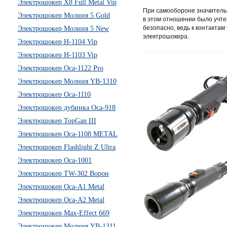
Электрошокер X8 Full Metal Vip
При самообороне значительн
Электрошокер Молния 5 Gold
в этом отношении было учте
безопасно, ведь к контакта
Электрошокер Молния 5 New
электрошокера.
Электрошокер H-1104 Vip
Электрошокер H-1103 Vip
Электрошокер Оса-1122 Pro
Электрошокер Молния YB-1310
Электрошокер Оса-1110
Электрошокер дубинка Оса-918
Электрошокер TopGan III
Электрошокер Оса-1108 METAL
Электрошокер Flashlight Z Ultra
Электрошокер Оса-1001
Электрошокер TW-302 Ворон
Электрошокер Оса-А1 Metal
Электрошокер Оса-А2 Metal
Электрошокер Max-Effect 669
Электрошокер Молния YB-1311