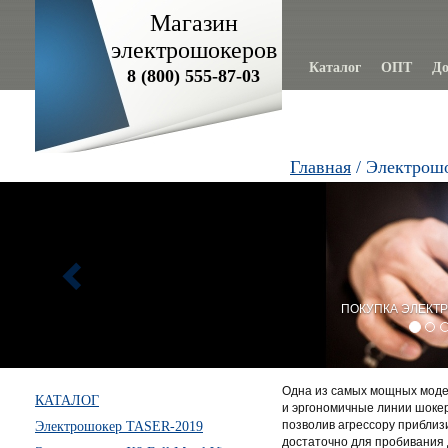
Магазин
электрошокеров
Каталог
ОПТ
До
8 (800) 555-87-03
Главная
/ Электрошо
Previous
ПОКУПКА ЭЛЕКТР
Одна из самых мощных моде
КАТАЛОГ
и эргономичные линии шокер
позволив агрессору приблиз
Электрошокер TASER-2019
достаточно для пробивания