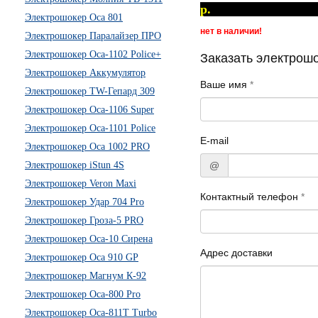
р
Электрошокер Оса 801
нет в наличии!
Электрошокер Паралайзер ПРО
Электрошокер Оса-1102 Police+
Заказать электрош
Электрошокер Аккумулятор
Ваше имя
*
Электрошокер TW-Гепард 309
Электрошокер Оса-1106 Super
Электрошокер Оса-1101 Police
E-mail
Электрошокер Оса 1002 PRO
Электрошокер iStun 4S
@
Электрошокер Veron Maxi
Контактный телефон
*
Электрошокер Удар 704 Pro
Электрошокер Гроза-5 PRO
Электрошокер Оса-10 Сирена
Адрес доставки
Электрошокер Оса 910 GP
Электрошокер Магнум К-92
Электрошокер Оса-800 Pro
Электрошокер Оса-811Т Turbo